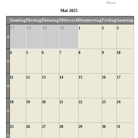
Monat
Mai 2025
Sonntag
Montag
Dienstag
Mittwoch
Donnerstag
Freitag
Samstag
27
28
29
30
1
2
3
18
4
5
6
7
8
9
10
19
11
12
13
14
15
16
17
20
18
19
20
21
22
23
24
21
25
26
27
28
29
30
31
22