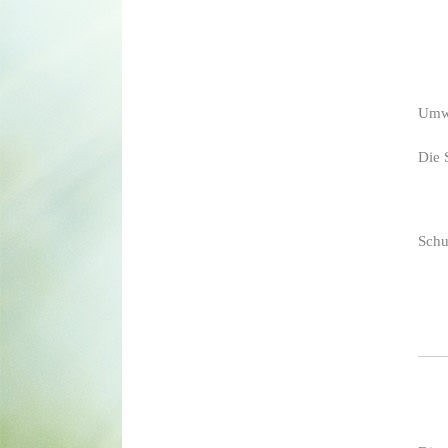
Umwe
Die 
Schu