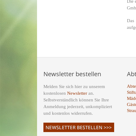
Die 
GmbH
Das 
auf
Newsletter bestellen
Ab
Abte
Melden Sie sich hier zu unserem
Stif
kostenlosen
Newsletter
an.
Mädc
Selbstverständlich können Sie Ihre
Gäst
Anmeldung jederzeit, unkompliziert
Stra
und kostenlos widerrufen.