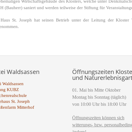
ehemaligen Wirtschaftsgebäude des Klosters, welche unter Denkmalschu
 (Bauherr) saniert und werden teilweise der Stiftung für Veranstaltung
Haus St. Joseph hat seinen Betrieb unter der Leitung der Klos
genommen.
tei Waldsassen
Öffnungszeiten Kloste
und Naturerlebnisgar
i Waldsassen
tung KUBZ
01. Mai bis Mitte Oktober
henrealschule
Montag bis Sonntag (täglich)
ehaus St. Joseph
von 10:00 Uhr bis 18:00 Uhr
ußenfarm Mitterhof
Öffnungszeiten können sich
witterungs- bzw. personalbeding
ändern!