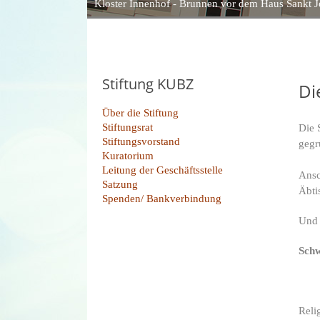
Kloster Innenhof - Brunnen vor dem Haus Sankt J
Stiftung KUBZ
Di
Über die Stiftung
Stiftungsrat
Die 
Stiftungsvorstand
gegr
Kuratorium
Leitung der Geschäftsstelle
Ansc
Satzung
Äbti
Spenden/ Bankverbindung
Und 
Schw
Reli