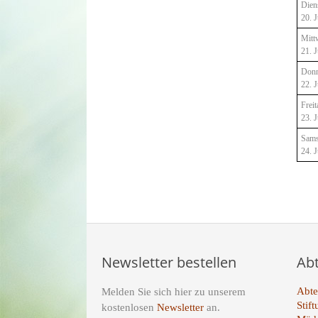
Dien
20. J
Mitt
21. J
Donn
22. J
Freit
23. J
Sams
24. J
Newsletter bestellen
Ab
Abte
Melden Sie sich hier zu unserem
Stif
kostenlosen
Newsletter
an.