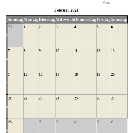
Monat
Februar 2021
Sonntag
Montag
Dienstag
Mittwoch
Donnerstag
Freitag
Samstag
31
1
2
3
4
5
6
5
7
8
9
10
11
12
13
6
14
15
16
17
18
19
20
7
21
22
23
24
25
26
27
8
1
2
3
4
5
6
28
9