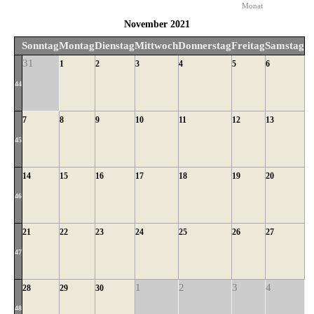
Monat
November 2021
Sonntag
Montag
Dienstag
Mittwoch
Donnerstag
Freitag
Samstag
31
1
2
3
4
5
6
44
7
8
9
10
11
12
13
45
14
15
16
17
18
19
20
46
21
22
23
24
25
26
27
47
1
2
3
4
28
29
30
48