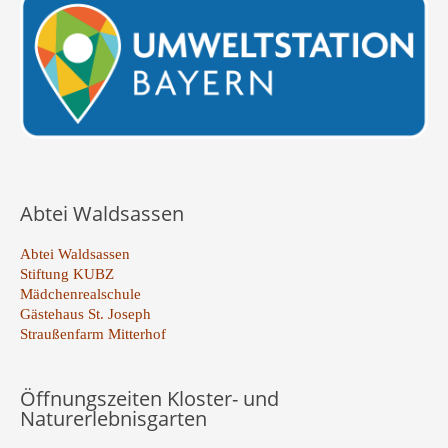
Abtei Waldsassen
Abtei Waldsassen
Stiftung KUBZ
Mädchenrealschule
Gästehaus St. Joseph
Straußenfarm Mitterhof
Öffnungszeiten Kloster- und
Naturerlebnisgarten