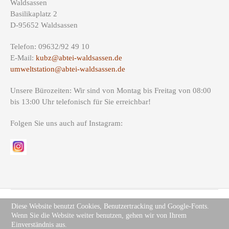
Waldsassen
Basilikaplatz 2
D-95652 Waldsassen
Telefon: 09632/92 49 10
E-Mail:
kubz@abtei-waldsassen.de
umweltstation@abtei-waldsassen.de
Unsere Bürozeiten: Wir sind von Montag bis Freitag von 08:00
bis 13:00 Uhr telefonisch für Sie erreichbar!
Folgen Sie uns auch auf Instagram:
Diese Website benutzt Cookies, Benutzertracking und Google-Fonts.
Wenn Sie die Website weiter benutzen, gehen wir von Ihrem
Copyright (c) Site Name 2012. All rights reserved.
Impressum
.
Einverständnis aus.
Datenschutz