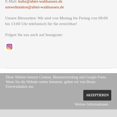
E-Mail:
kubz@abtei-waldsassen.de
umweltstation@abtei-waldsassen.de
Unsere Bürozeiten: Wir sind von Montag bis Freitag von 08:00
bis 13:00 Uhr telefonisch für Sie erreichbar!
Folgen Sie uns auch auf Instagram:
Diese Website benutzt Cookies, Benutzertracking und Google-Fonts.
Wenn Sie die Website weiter benutzen, gehen wir von Ihrem
Copyright (c) Site Name 2012. All rights reserved.
Impressum
.
Einverständnis aus.
Datenschutz
AKZEPTIEREN
Weitere Informationen