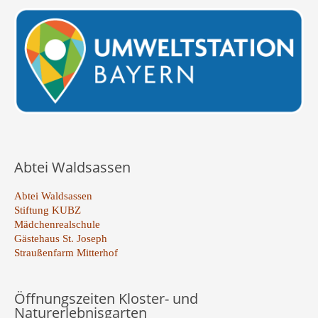
Abtei Waldsassen
Abtei Waldsassen
Stiftung KUBZ
Mädchenrealschule
Gästehaus St. Joseph
Straußenfarm Mitterhof
Öffnungszeiten Kloster- und
Naturerlebnisgarten