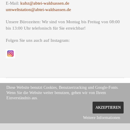
E-Mail:
kubz@abtei-waldsassen.de
umweltstation@abtei-waldsassen.de
Unsere Bürozeiten: Wir sind von Montag bis Freitag von 08:00
bis 13:00 Uhr telefonisch für Sie erreichbar!
Folgen Sie uns auch auf Instagram:
Diese Website benutzt Cookies, Benutzertracking und Google-Fonts.
Wenn Sie die Website weiter benutzen, gehen wir von Ihrem
Copyright (c) Site Name 2012. All rights reserved.
Impressum
.
Einverständnis aus.
Datenschutz
AKZEPTIEREN
Weitere Informationen