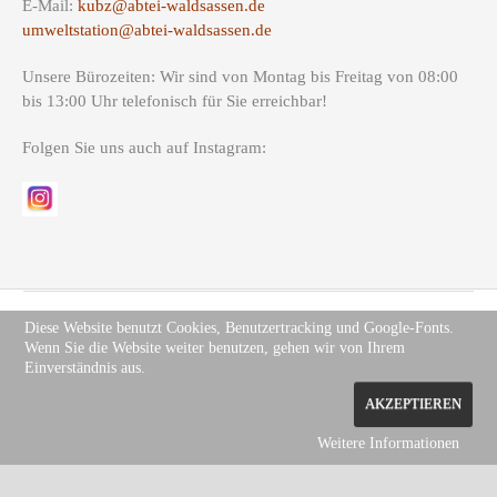
E-Mail:
kubz@abtei-waldsassen.de
umweltstation@abtei-waldsassen.de
Unsere Bürozeiten: Wir sind von Montag bis Freitag von 08:00
bis 13:00 Uhr telefonisch für Sie erreichbar!
Folgen Sie uns auch auf Instagram:
Diese Website benutzt Cookies, Benutzertracking und Google-Fonts.
Wenn Sie die Website weiter benutzen, gehen wir von Ihrem
Copyright (c) Site Name 2012. All rights reserved.
Impressum
.
Einverständnis aus.
Datenschutz
AKZEPTIEREN
Weitere Informationen