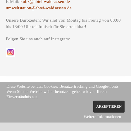
E-Mail:
kubz@abtei-waldsassen.de
umweltstation@abtei-waldsassen.de
Unsere Bürozeiten: Wir sind von Montag bis Freitag von 08:00
bis 13:00 Uhr telefonisch für Sie erreichbar!
Folgen Sie uns auch auf Instagram:
Diese Website benutzt Cookies, Benutzertracking und Google-Fonts.
Wenn Sie die Website weiter benutzen, gehen wir von Ihrem
Copyright (c) Site Name 2012. All rights reserved.
Impressum
.
Einverständnis aus.
Datenschutz
AKZEPTIEREN
Weitere Informationen