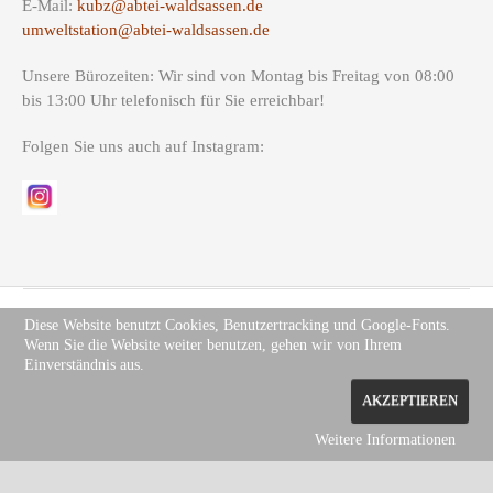
E-Mail:
kubz@abtei-waldsassen.de
umweltstation@abtei-waldsassen.de
Unsere Bürozeiten: Wir sind von Montag bis Freitag von 08:00
bis 13:00 Uhr telefonisch für Sie erreichbar!
Folgen Sie uns auch auf Instagram:
Diese Website benutzt Cookies, Benutzertracking und Google-Fonts.
Wenn Sie die Website weiter benutzen, gehen wir von Ihrem
Copyright (c) Site Name 2012. All rights reserved.
Impressum
.
Einverständnis aus.
Datenschutz
AKZEPTIEREN
Weitere Informationen