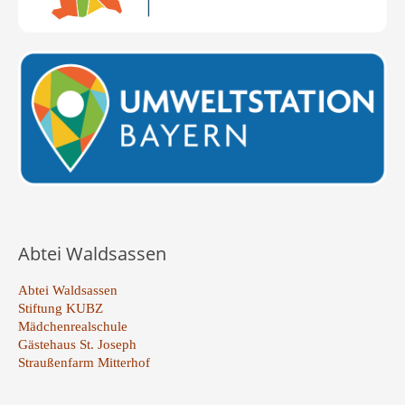
Abtei Waldsassen
Abtei Waldsassen
Stiftung KUBZ
Mädchenrealschule
Gästehaus St. Joseph
Straußenfarm Mitterhof