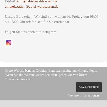
E-Mail:
kubz@abtei-waldsassen.de
umweltstation@abtei-waldsassen.de
Unsere Bürozeiten: Wir sind von Montag bis Freitag von 08:00
bis 13:00 Uhr telefonisch für Sie erreichbar!
Folgen Sie uns auch auf Instagram:
Diese Website benutzt Cookies, Benutzertracking und Google-Fonts.
Wenn Sie die Website weiter benutzen, gehen wir von Ihrem
Copyright (c) Site Name 2012. All rights reserved.
Impressum
.
Einverständnis aus.
Datenschutz
AKZEPTIEREN
Weitere Informationen