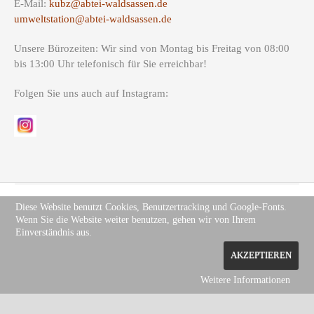
E-Mail:
kubz@abtei-waldsassen.de
umweltstation@abtei-waldsassen.de
Unsere Bürozeiten: Wir sind von Montag bis Freitag von 08:00
bis 13:00 Uhr telefonisch für Sie erreichbar!
Folgen Sie uns auch auf Instagram:
Diese Website benutzt Cookies, Benutzertracking und Google-Fonts.
Wenn Sie die Website weiter benutzen, gehen wir von Ihrem
Copyright (c) Site Name 2012. All rights reserved.
Impressum
.
Einverständnis aus.
Datenschutz
AKZEPTIEREN
Weitere Informationen