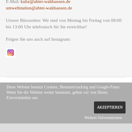
E-Mail:
kubz@abtei-waldsassen.de
umweltstation@abtei-waldsassen.de
Unsere Bürozeiten: Wir sind von Montag bis Freitag von 08:00
bis 13:00 Uhr telefonisch für Sie erreichbar!
Folgen Sie uns auch auf Instagram:
Diese Website benutzt Cookies, Benutzertracking und Google-Fonts.
Wenn Sie die Website weiter benutzen, gehen wir von Ihrem
Copyright (c) Site Name 2012. All rights reserved.
Impressum
.
Einverständnis aus.
Datenschutz
AKZEPTIEREN
Weitere Informationen