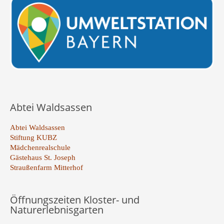
Abtei Waldsassen
Abtei Waldsassen
Stiftung KUBZ
Mädchenrealschule
Gästehaus St. Joseph
Straußenfarm Mitterhof
Öffnungszeiten Kloster- und
Naturerlebnisgarten