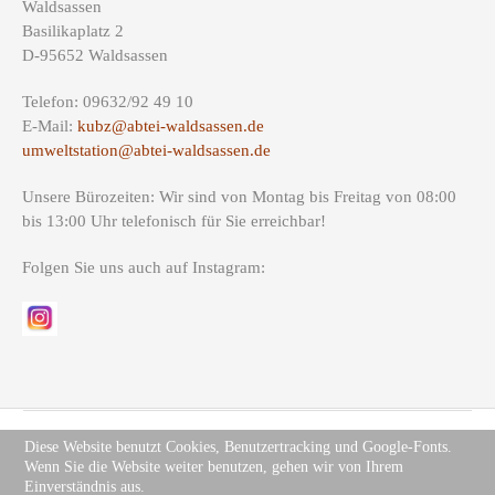
Waldsassen
Basilikaplatz 2
D-95652 Waldsassen
Telefon: 09632/92 49 10
E-Mail:
kubz@abtei-waldsassen.de
umweltstation@abtei-waldsassen.de
Unsere Bürozeiten: Wir sind von Montag bis Freitag von 08:00
bis 13:00 Uhr telefonisch für Sie erreichbar!
Folgen Sie uns auch auf Instagram:
Diese Website benutzt Cookies, Benutzertracking und Google-Fonts.
Wenn Sie die Website weiter benutzen, gehen wir von Ihrem
Copyright (c) Site Name 2012. All rights reserved.
Impressum
.
Einverständnis aus.
Datenschutz