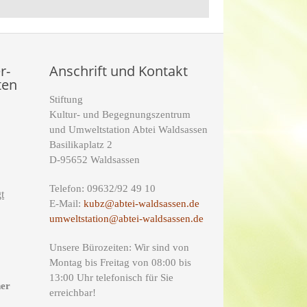
r-
Anschrift und Kontakt
ten
Stiftung
Kultur- und Begegnungszentrum
und Umweltstation Abtei Waldsassen
Basilikaplatz 2
D-95652 Waldsassen
Telefon: 09632/92 49 10
t
E-Mail:
kubz@abtei-waldsassen.de
umweltstation@abtei-waldsassen.de
Unsere Bürozeiten: Wir sind von
Montag bis Freitag von 08:00 bis
13:00 Uhr telefonisch für Sie
ner
erreichbar!