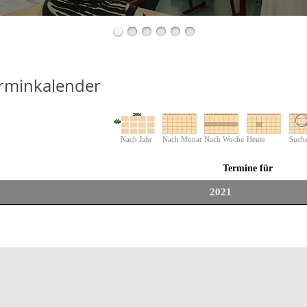
rminkalender
Nach Jahr
Nach Monat
Nach Woche
Heute
Such
Termine für
2021
te der Paginierungsliste