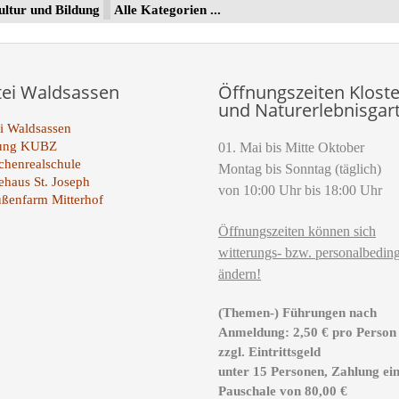
ltur und Bildung
Alle Kategorien ...
tei Waldsassen
Öffnungszeiten Kloste
und Naturerlebnisgar
i Waldsassen
tung KUBZ
01. Mai bis Mitte Oktober
henrealschule
Montag bis Sonntag (täglich)
ehaus St. Joseph
von 10:00 Uhr bis 18:00 Uhr
ußenfarm Mitterhof
Öffnungszeiten können sich
witterungs- bzw. personalbeding
ändern!
(Themen-) Führungen nach
Anmeldung: 2,50 € pro Person
zzgl. Eintrittsgeld
unter 15 Personen, Zahlung ei
Pauschale von 80,00 €