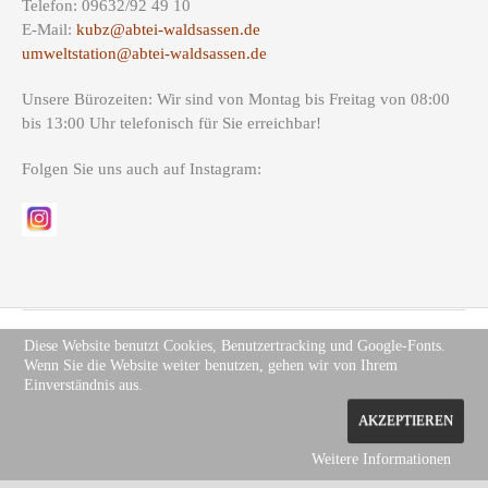
Telefon: 09632/92 49 10
E-Mail:
kubz@abtei-waldsassen.de
umweltstation@abtei-waldsassen.de
Unsere Bürozeiten: Wir sind von Montag bis Freitag von 08:00
bis 13:00 Uhr telefonisch für Sie erreichbar!
Folgen Sie uns auch auf Instagram:
Diese Website benutzt Cookies, Benutzertracking und Google-Fonts.
Wenn Sie die Website weiter benutzen, gehen wir von Ihrem
Copyright (c) Site Name 2012. All rights reserved.
Impressum
.
Einverständnis aus.
Datenschutz
AKZEPTIEREN
Weitere Informationen