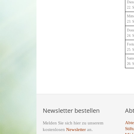
Dien
22. 
Mitt
23. 
Donn
24. 
Freit
25. 
Sams
26. 
Newsletter bestellen
Ab
Abte
Melden Sie sich hier zu unserem
Stif
kostenlosen
Newsletter
an.