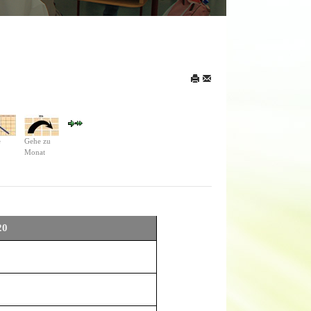
e
Gehe zu
Monat
20