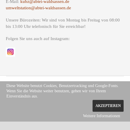
E-Mail:
kubz@abtei-waldsassen.de
umweltstation@abtei-waldsassen.de
Unsere Bürozeiten: Wir sind von Montag bis Freitag von 08:00
bis 13:00 Uhr telefonisch für Sie erreichbar!
Folgen Sie uns auch auf Instagram:
Diese Website benutzt Cookies, Benutzertracking und Google-Fonts.
Wenn Sie die Website weiter benutzen, gehen wir von Ihrem
Copyright (c) Site Name 2012. All rights reserved.
Impressum
.
Einverständnis aus.
Datenschutz
AKZEPTIEREN
Weitere Informationen