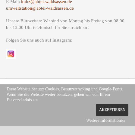
E-Mail:
kubz@abtei-waldsassen.de
umweltstation@abtei-waldsassen.de
Unsere Bürozeiten: Wir sind von Montag bis Freitag von 08:00
bis 13:00 Uhr telefonisch für Sie erreichbar!
Folgen Sie uns auch auf Instagram:
Diese Website benutzt Cookies, Benutzertracking und Google-Fonts.
Wenn Sie die Website weiter benutzen, gehen wir von Ihrem
Copyright (c) Site Name 2012. All rights reserved.
Impressum
.
Einverständnis aus.
Datenschutz
AKZEPTIEREN
Weitere Informationen