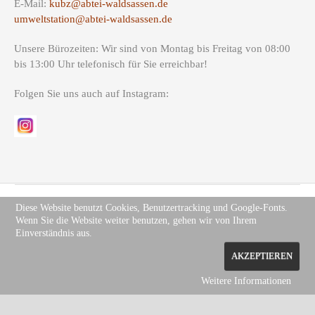
E-Mail:
kubz@abtei-waldsassen.de
umweltstation@abtei-waldsassen.de
Unsere Bürozeiten: Wir sind von Montag bis Freitag von 08:00
bis 13:00 Uhr telefonisch für Sie erreichbar!
Folgen Sie uns auch auf Instagram:
Diese Website benutzt Cookies, Benutzertracking und Google-Fonts.
Wenn Sie die Website weiter benutzen, gehen wir von Ihrem
Copyright (c) Site Name 2012. All rights reserved.
Impressum
.
Einverständnis aus.
Datenschutz
AKZEPTIEREN
Weitere Informationen