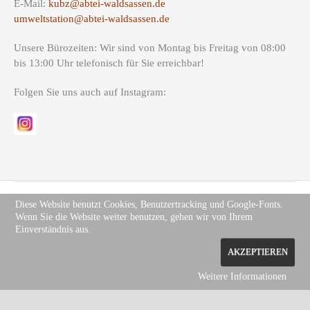
E-Mail:
kubz@abtei-waldsassen.de
umweltstation@abtei-waldsassen.de
Unsere Bürozeiten: Wir sind von Montag bis Freitag von 08:00
bis 13:00 Uhr telefonisch für Sie erreichbar!
Folgen Sie uns auch auf Instagram:
Diese Website benutzt Cookies, Benutzertracking und Google-Fonts.
Wenn Sie die Website weiter benutzen, gehen wir von Ihrem
Copyright (c) Site Name 2012. All rights reserved.
Impressum
.
Einverständnis aus.
Datenschutz
AKZEPTIEREN
Weitere Informationen