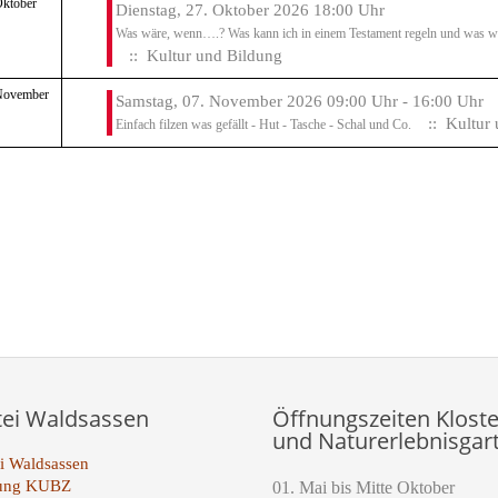
Oktober
Dienstag, 27. Oktober 2026 18:00 Uhr
Was wäre, wenn….? Was kann ich in einem Testament regeln und was wü
:: Kultur und Bildung
November
Samstag, 07. November 2026 09:00 Uhr - 16:00 Uhr
:: Kultur 
Einfach filzen was gefällt - Hut - Tasche - Schal und Co.
te der Paginierungsliste
tei Waldsassen
Öffnungszeiten Kloste
und Naturerlebnisgar
i Waldsassen
tung KUBZ
01. Mai bis Mitte Oktober