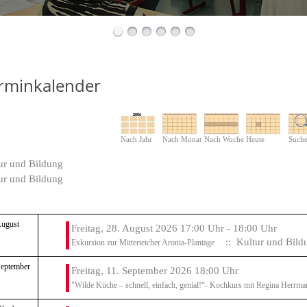
rminkalender
Nach Jahr
Nach Monat
Nach Woche
Heute
Such
ur und Bildung
ur und Bildung
August
Freitag, 28. August 2026 17:00 Uhr - 18:00 Uhr
:: Kultur und Bild
Exkursion zur Mitterteicher Aronia-Plantage
September
Freitag, 11. September 2026 18:00 Uhr
"Wilde Küche – schnell, einfach, genial!“- Kochkurs mit Regina Herrm