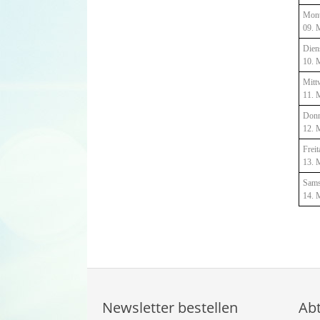
Mon
09. 
Dien
10. 
Mitt
11. 
Donn
12. 
Freit
13. 
Sams
14. 
Newsletter bestellen
Ab