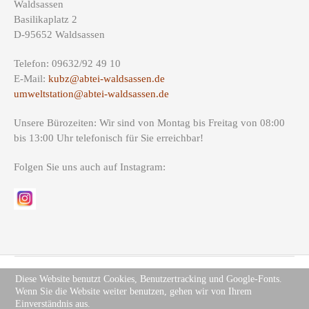
Waldsassen
Basilikaplatz 2
D-95652 Waldsassen
Telefon: 09632/92 49 10
E-Mail:
kubz@abtei-waldsassen.de
umweltstation@abtei-waldsassen.de
Unsere Bürozeiten: Wir sind von Montag bis Freitag von 08:00
bis 13:00 Uhr telefonisch für Sie erreichbar!
Folgen Sie uns auch auf Instagram:
Diese Website benutzt Cookies, Benutzertracking und Google-Fonts.
Wenn Sie die Website weiter benutzen, gehen wir von Ihrem
Copyright (c) Site Name 2012. All rights reserved.
Impressum
.
Einverständnis aus.
Datenschutz