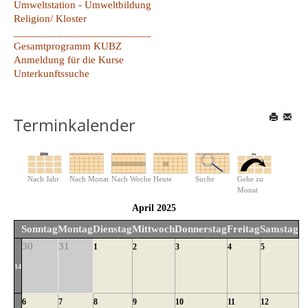
Umweltstation - Umweltbildung
Religion/ Kloster
_________________________
Gesamtprogramm KUBZ
Anmeldung für die Kurse
Unterkunftssuche
Terminkalender
Nach Jahr
Nach Monat
Nach Woche
Heute
Suche
Gehe zu
Monat
April 2025
Sonntag
Montag
Dienstag
Mittwoch
Donnerstag
Freitag
Samstag
30
31
1
2
3
4
5
14
6
7
8
9
10
11
12