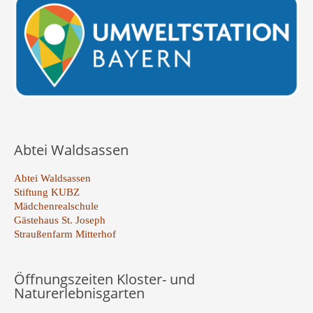
Abtei Waldsassen
Abtei Waldsassen
Stiftung KUBZ
Mädchenrealschule
Gästehaus St. Joseph
Straußenfarm Mitterhof
Öffnungszeiten Kloster- und
Naturerlebnisgarten