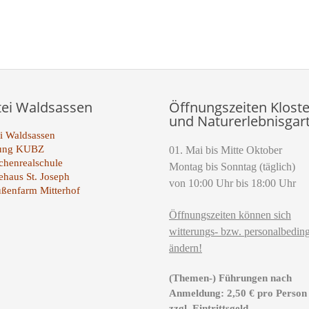
te der Paginierungsliste
tei Waldsassen
Öffnungszeiten Kloste
und Naturerlebnisgar
i Waldsassen
tung KUBZ
01. Mai bis Mitte Oktober
henrealschule
Montag bis Sonntag (täglich)
ehaus St. Joseph
von 10:00 Uhr bis 18:00 Uhr
ußenfarm Mitterhof
Öffnungszeiten können sich
witterungs- bzw. personalbeding
ändern!
(Themen-) Führungen nach
Anmeldung: 2,50 € pro Person
zzgl. Eintrittsgeld