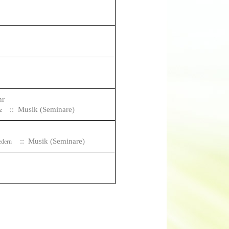
hr
:: Musik (Seminare)
tz
:: Musik (Seminare)
dern