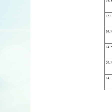
14. 
12. 
09. 
14. 
20. 
14. 